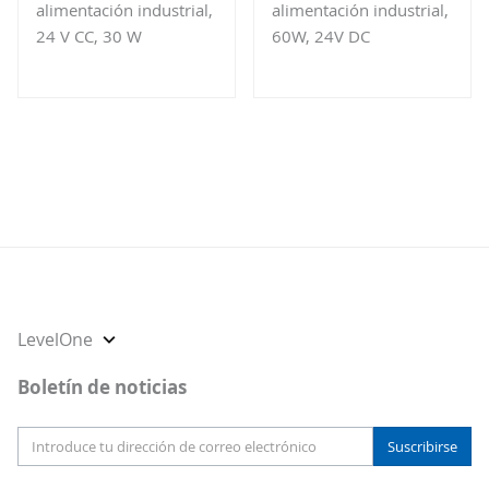
alimentación industrial,
alimentación industrial,
24 V CC, 30 W
60W, 24V DC
Seleccionar
LevelOne
tienda
Boletín de noticias
Suscribirse