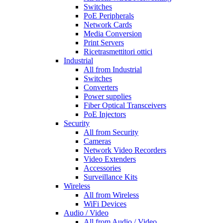
Switches
PoE Peripherals
Network Cards
Media Conversion
Print Servers
Ricetrasmettitori ottici
Industrial
All from Industrial
Switches
Converters
Power supplies
Fiber Optical Transceivers
PoE Injectors
Security
All from Security
Cameras
Network Video Recorders
Video Extenders
Accessories
Surveillance Kits
Wireless
All from Wireless
WiFi Devices
Audio / Video
All from Audio / Video