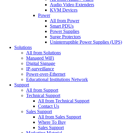
Audio Video Extenders
KVM Devices
Power
All from Power
Smart PDUs
Power Supplies
Surge Protectors
Uninterruptible Power Supplies (UPS)
Solutions
All from Solutions
Managed WiFi
Digital Signage
IP-surveillance
Power-over-Ethernet
Educational Institutions Network
Support
All from Support
Technical Support
All from Technical Support
Contact Us
Sales Support
All from Sales Support
Where To Buy
Sales Support
Marketing Material